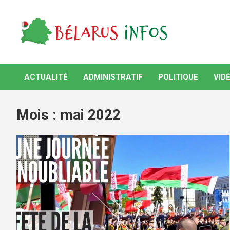
Skip
to
content
Bélarus Infos
ACTUALITÉ
ADMINISTRATIF
POLITIQUE
VID
Mois :
mai 2022